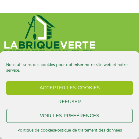
Rue Ste Gertrude, 24 1370 Piétrain
+32 485 04 91 97
Nous utilisons des cookies pour optimiser notre site web et notre
contact@labriqueverte.be
service.
Construction
Rénovation
ACCEPTER LES COOKIES
Extérieur
Création/étude
REFUSER
Matériaux durables
Réalisations
VOIR LES PRÉFÉRENCES
Contact
La Brique Verte © 2026 Tous droits réservés
Politique de cookies
Politique de traitement des données